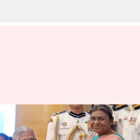
ராஜ்யசபாவுக்கு
பரிந்துரைக்கப்பட்ட சுதா
மூர்த்தி: பிரதமர் மோடி