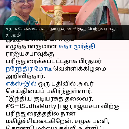
அறிவிப்பு
எழுதியவர்
Mar 08, 2024
02:27 pm
Venkatalakshmi V
செய்தி முன்னோட்டம்
சமூக சேவைக்காக பத்ம பூஷன் விருது பெற்றவர் சுதா
மூர்த்தி
இந்திய கல்வியாளரும்
எழுத்தாளருமான
சுதா மூர்த்தி
ராஜ்யசபாவுக்கு
பரிந்துரைக்கப்பட்டதாக பிரதமர்
நரேந்திர மோடி
வெள்ளிக்கிழமை
எக்ஸ்-இல்
ஒரு பதிவில் அவர்
செய்தியைப் பகிர்ந்துள்ளார்.
"இந்திய குடியரசுத் தலைவர்,
@SmtSudhaMurty Ji ஐ ராஜ்யசபாவிற்கு
பரிந்துரைத்ததில் நான்
மகிழ்ச்சியடைகிறேன். சமூக பணி,