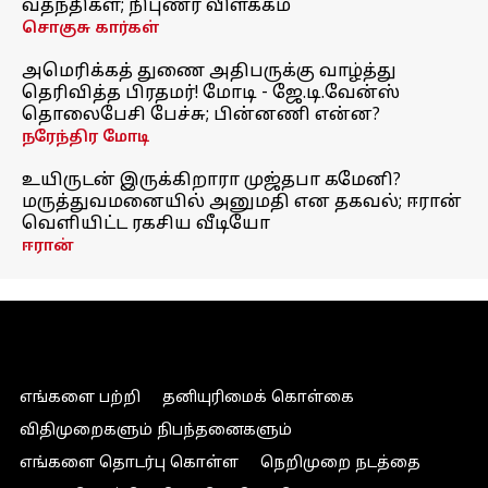
வதந்திகள்; நிபுணர் விளக்கம்
சொகுசு கார்கள்
அமெரிக்கத் துணை அதிபருக்கு வாழ்த்து
தெரிவித்த பிரதமர்! மோடி - ஜே.டி.வேன்ஸ்
தொலைபேசி பேச்சு; பின்னணி என்ன?
நரேந்திர மோடி
உயிருடன் இருக்கிறாரா முஜ்தபா கமேனி?
மருத்துவமனையில் அனுமதி என தகவல்; ஈரான்
வெளியிட்ட ரகசிய வீடியோ
ஈரான்
எங்களை பற்றி
தனியுரிமைக் கொள்கை
விதிமுறைகளும் நிபந்தனைகளும்
எங்களை தொடர்பு கொள்ள
நெறிமுறை நடத்தை