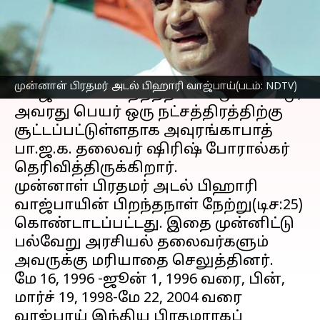
எழுதியவர்
Dec 26, 2022
06:36 pm
Sindhuja SM
செய்தி முன்னோட்டம்
முன்னாள் பிரதமர் அடல் பிஹாரி
முன்னாள் பிரதமர் அடல் பிஹாரி வாஜ்பாய்(படம்: NDTV)
வாஜ்பாயின் பிறந்தநாளை முன்னிட்டு,
அவரது பெயர் ஒரு நட்சத்திரத்திற்கு
சூட்டப்பட்டுள்ளதாக அவுரங்காபாத்
பா.ஜ.க. தலைவர் ஷிரிஷ் போரால்கர்
தெரிவித்திருக்கிறார்.
முன்னாள் பிரதமர் அடல் பிஹாரி
வாஜ்பாயின் பிறந்தநாள் நேற்று(டிச:25)
கொண்டாடப்பட்டது. இதை முன்னிட்டு
பல்வேறு அரசியல் தலைவர்களும்
அவருக்கு மரியாதை செலுத்தினர்.
மே 16, 1996 -ஜூன் 1, 1996 வரை, பின்,
மார்ச் 19, 1998-மே 22, 2004 வரை
வாஜ்பாய் இந்திய பிரதமராகப்