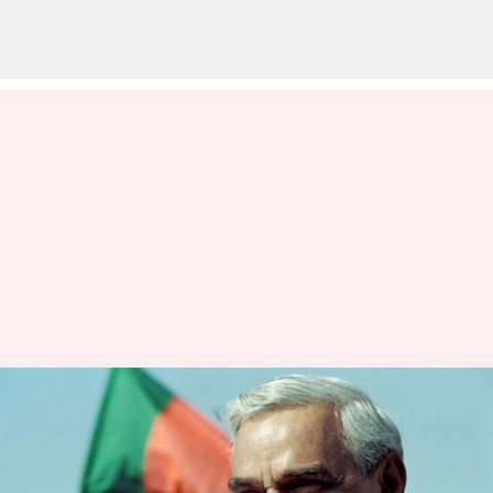
முன்னாள் பிரதமர் அடல்
பிஹாரி வாஜ்பாய்
பெயரில் ஒரு நட்சத்திரம்!