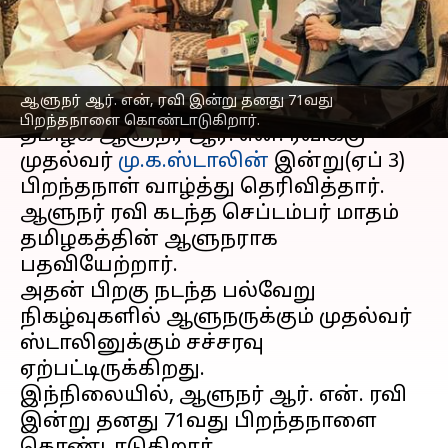
ஸ்டாலின்
எழுதியவர்
Apr 03, 2023
10:22 am
Sindhuja SM
செய்தி முன்னோட்டம்
ஆளுநர் ஆர். என், ரவி இன்று தனது 71வது
பிறந்தநாளை கொண்டாடுகிறார்.
தமிழக ஆளுநர் ஆர். என். ரவிக்கு
முதல்வர்
மு.க.ஸ்டாலின்
இன்று(ஏப் 3)
பிறந்தநாள் வாழ்த்து தெரிவித்தார்.
ஆளுநர் ரவி கடந்த செப்டம்பர் மாதம்
தமிழகத்தின் ஆளுநராக
பதவியேற்றார்.
அதன் பிறகு நடந்த பல்வேறு
நிகழ்வுகளில் ஆளுநருக்கும் முதல்வர்
ஸ்டாலினுக்கும் சச்சரவு
ஏற்பட்டிருக்கிறது.
இந்நிலையில், ஆளுநர் ஆர். என். ரவி
இன்று தனது 71வது பிறந்தநாளை