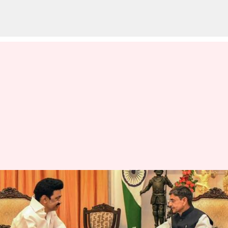
ஆளுநர் ஆர்.என்.ரவிக்கு
பிறந்தநாள் வாழ்த்து
தெரிவித்த முதல்வர்