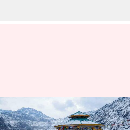
சிக்கிமில் ஏற்பட்ட பெரும்
பனிச்சரிவு: 6 சுற்றுலா
பயணிகள் பலி, 150க்கும்