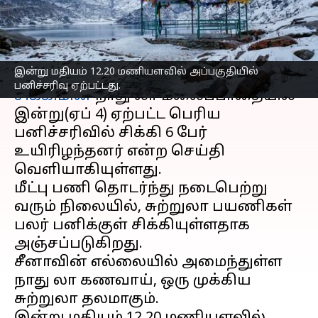
மேற்பட்டோர் சிக்கி தவிப்பு
எழுதியவர்
Apr 04, 2023
04:24 pm
Sindhuja SM
செய்தி முன்னோட்டம்
இன்று மதியம் 12.20 மணியளவில் அப்பகுதியில்
பனிச்சரிவு ஏற்பட்டது.
சிக்கிமின்
நாது லா மலைப்பாதையில்
இன்று(ஏப் 4) ஏற்பட்ட பெரிய
பனிச்சரிவில் சிக்கி 6 பேர்
உயிரிழந்தனர் என்ற செய்தி
வெளியாகியுள்ளது.
மீட்பு பணி தொடர்ந்து நடைபெற்று
வரும் நிலையில், சுற்றுலா பயணிகள்
பலர் பனிக்குள் சிக்கியுள்ளதாக
அஞ்சப்படுகிறது.
சீனாவின் எல்லையில் அமைந்துள்ள
நாது லா கணவாய், ஒரு முக்கிய
சுற்றுலா தலமாகும்.