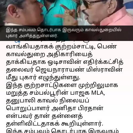
எழுதியவர்
Feb 16, 2023
02:13 pm
Sindhuja SM
செய்தி முன்னோட்டம்
இந்த சம்பவம் தொடர்பாக இருவரும் காவல்துறையில்
ஒடிசாவின் சம்பல்பூரில் நடைபெற்ற
புகார் அளித்ததுள்ளனர்.
பாஜக
போராட்டத்தில், லஞ்சம்
வாங்கியதாகக் குற்றம்சாட்டி, பெண்
காவல்துறை அதிகாரியைத்
தாக்கியதாக ஒடிசாவின் எதிர்க்கட்சித்
தலைவர் ஜெயநாராயண் மிஸ்ராவின்
மீது புகார் எழுந்துள்ளது.
இந்த குற்றசாட்டுகளை முற்றிலுமாக
மறுத்த சம்பல்பூரின் பாஜக MLA,
தனுபாலி காவல் நிலையப்
பொறுப்பாளர் அனிதா பிரதான்
என்பவர் தான் தன்னைத்
தள்ளிவிட்டதாகக் கூறியுள்ளார்.
இந்த சம்பவம் தொடர்பாக இருவரும்