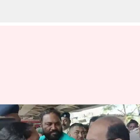
வைரல் வீடியோ: பெண்
காவலரைத் தள்ளிவிட்ட
பாஜக தலைவர்