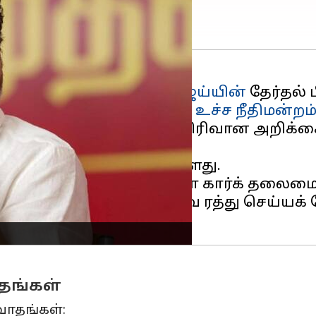
கழகம்
) தலைவர்
நடிகர் விஜய்யின்
தேர்தல் 
பவம்
தொடர்பான வழக்கை
உச்ச நீதிமன்றம
ம் இந்த வழக்கு குறித்து விரிவான அறிக
்தி வைத்து உத்தரவிட்டுள்ளது.
விசாரிப்பதற்காக, ஐஜி அஸ்ரா கார்க் தலைமைய
ம் பிறப்பித்த உத்தரவை ரத்து செய்யக் 
ாதங்கள்
வாதங்கள்: