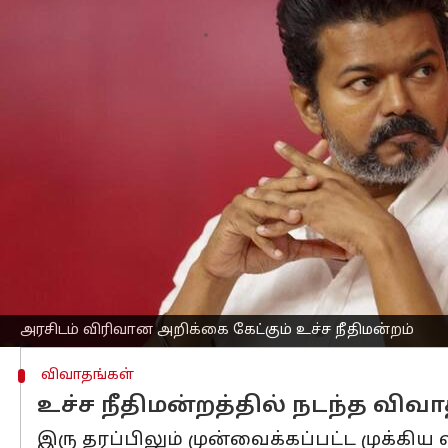
எழுதியவர்
Oct 10, 2025
05:25 pm
Venkatalakshmi V
செய்தி முன்னோட்டம்
கரூரில்
நடந்த
தவெக
(
தமிழக வெற்றிக் 
நெரிசலில்
சிக்கி 41 பேர் உயிரிழந்த சம்
விசாரணையின் முடிவில், உச்ச நீதிமன்ற
அரசுக்கு
உத்தரவிட்டுள்ளது.
மேலும், வழக்கை தேதி குறிப்பிடாமல் ஒத
கரூர் கூட்ட நெரிசல் சம்பவம் குறித்து 
ஒன்றை அமைத்து சென்னை உயர் நீதிமன்ற
அரசிடம் விரிவான அறிக்கை கேட்கும் உச்ச நீதிமன்றம்
விவாதங்கள்
உச்ச நீதிமன்றத்தில் நடந்த விவ
இரு தரப்பிலும் முன்வைக்கப்பட்ட முக்கிய 