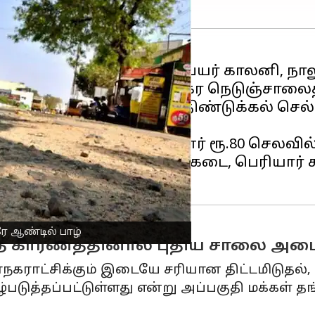
்து நிலையம் முதல் சர்வேயர் காலனி, நாலு
தொலைவிற்கு செல்லும் மாநகர நெடுஞ்சாலை
ருந்து நிலையத்தையும், திண்டுக்கல் செ
ஆண்டுகளுக்கு முன்னர் ரூ.80 செலவில
 மாநகராட்சி பாதாள சாக்கடை, பெரியார் கூ
ே ஆண்டில் பாழ்
்காத காரணத்தினால் புதிய சாலை அ
நகராட்சிக்கும் இடையே சரியான திட்டமிடுதல
்படுத்தப்பட்டுள்ளது என்று அப்பகுதி மக்கள் 