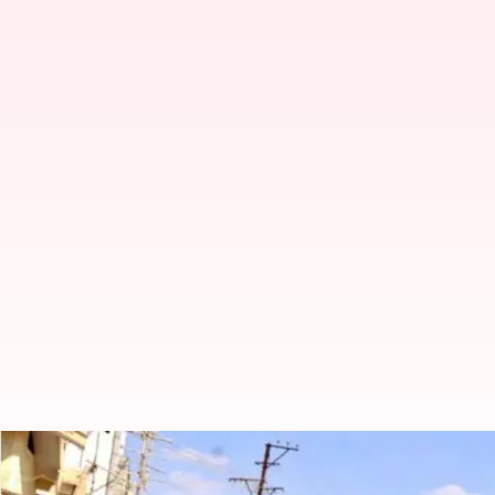
மதுரையில் ரூ.80 கோடி செ