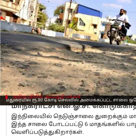
எழுதியவர்
Feb 28, 2023
11:51 am
Nivetha P
செய்தி முன்னோட்டம்
மதுரையில்
மாட்டுத்தாவணி ஆம்னி பேருந
மேடு, முதல் ஆணையூர் வரை 5 கிமீ., 
இது மாட்டுத்தாவணி ஒருங்கிணைந்த பே
இணைக்கும் முக்கிய சாலையாகும்.
நெடுஞ்சாலை துறையோ இச்சாலையினை 3 
இந்த சாலை போடப்பட்டு ஓர் ஆண்டிற்குள்
அதிருப்தியில் அப்பகுதி மக்கள்
மதுரையில் ரூ.80 கோடி செலவில் அமைக்கப்பட்ட சாலை ஒர
மாநகராட்சி என்.ஓ.சி. கொடுக
இந்நிலையில் நெடுஞ்சாலை துறைக்கும் மா
இந்த சாலை போடப்பட்டு 6 மாதங்களில் பாழ
வெளிப்படுத்துகிறார்கள்.