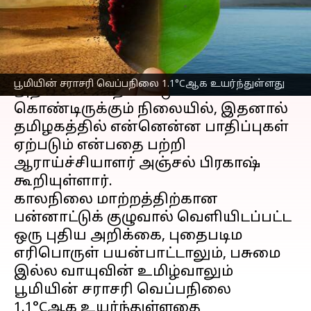
எழுதியவர்
Mar 27, 2023
06:59 pm
Sindhuja SM
செய்தி முன்னோட்டம்
காலநிலை
மாற்றத்தால் பூமி
பூமியின் சராசரி வெப்பநிலை 1.1°Cஆக உயர்ந்துள்ளது
அதிகமாக பாதிப்பட்டு
கொண்டிருக்கும் நிலையில், இதனால்
தமிழகத்தில் என்னென்ன பாதிப்புகள்
ஏற்படும் என்பதை பற்றி
ஆராய்ச்சியாளர் அஞ்சல் பிரகாஷ்
கூறியுள்ளார்.
காலநிலை மாற்றத்திற்கான
பன்னாட்டுக் குழுவால் வெளியிடப்பட்ட
ஒரு புதிய அறிக்கை, புதைபடிம
எரிபொருள் பயன்பாட்டாலும், பசுமை
இல்ல வாயுவின் உமிழ்வாலும்
பூமியின் சராசரி வெப்பநிலை
1.1°Cஆக உயர்ந்துள்ளதை