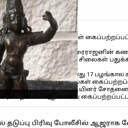
சென்னை வீட்டில்14 சிலைகள் கைப்பற்றப்ப
ல் வசிக்கும் சோபா துரைராஜனின் கணவ
 டிசம்பர் மாதம், பழங்கால சிலைகள் பதுக
ை நடத்தினார்கள். அப்போது 17 பழங்கால ச
தி அதே வீட்டில் 55 கற்சிலைகள் கைப்பற்றப
ோலீசார் அடங்கிய தனிப்படையினர் சோதனை
 தடுப்பு பிரிவு போலீசில் ஆஜராக 