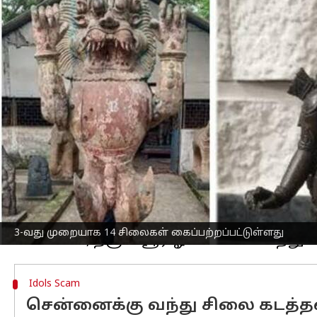
எழுதியவர்
May 16, 2023
01:24 pm
Arul Jothe
செய்தி முன்னோட்டம்
அமெரிக்கா
வில் வசிக்கும் பெண்ணின் 
குறிப்பிடத்தக்கது.
சென்னை ராஜாஅண்ணாமலைபுரம் பகுதியி
இவரும் அமெரிக்காவில் உள்ளனர். கடந்த
வெளியானது.
உடனே வீட்டில் போலீசார் அதிரடி சோதன
மீண்டும் 2-வது முறையாக ஏப்ரல் 19-ந்தே
3-வது முறையாக நேற்று முன்தினம் ப
3-வது முறையாக 14 சிலைகள் கைப்பற்றப்பட்டுள்ளது
Idols Scam
சென்னைக்கு வந்து சிலை கடத்தல்