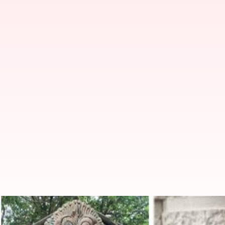
அமெரிக்காவில் வசிக்கும் ப
முதல் முறையல்ல!