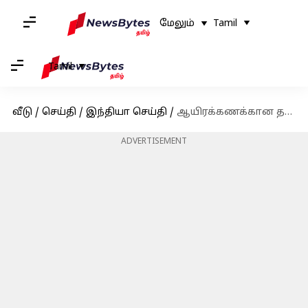
மேலும்
Tamil
Tamil
வீடு
/
செய்தி
/
இந்தியா செய்தி
/
ஆயிரக்கணக்கான தலித் பெண்களுக்கு வாழ்வாதாரம் வழங்கிய 'சிறுதானிய மனிதர்'
ADVERTISEMENT