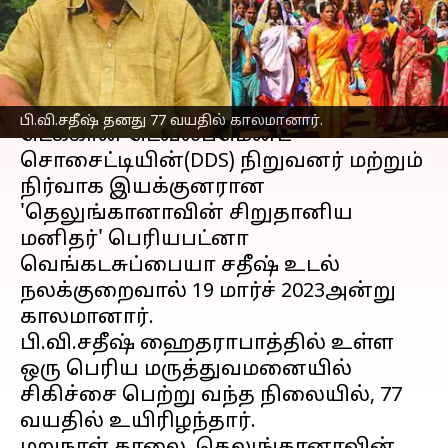
'சிறுதானிய மனிதர்'
எழுதியவர்
Mar 26, 2023
11:00 am
Sindhuja SM
செய்தி முன்னோட்டம்
பி.வி.சதீஷ் தனது 77 வயதில் காலமானார்.
டெக்கான் டெவலப்மென்ட்
சொசைட்டியின்(DDS) நிறுவனர் மற்றும்
நிர்வாக இயக்குனரான
'தெலுங்கானாவின் சிறுதானிய
மனிதர்' பெரியபட்னா
வெங்கடசுப்பையா சதீஷ் உடல்
நலக்குறைவால் 19 மார்ச் 2023அன்று
காலமானார்.
பி.வி.சதீஷ் ஹைதராபாத்தில் உள்ள
ஒரு பெரிய மருத்துவமனையில்
சிகிச்சை பெற்று வந்த நிலையில், 77
வயதில் உயிரிழந்தார்.