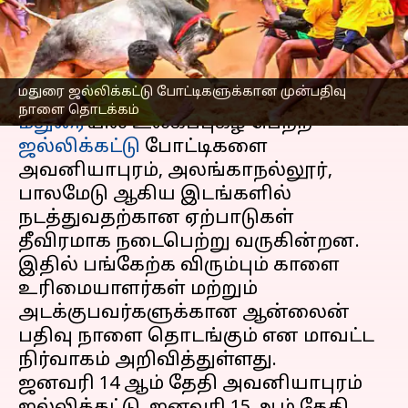
தொடக்கம் என அறிவிப்பு
எழுதியவர்
Jan 05, 2025
06:11 pm
Sekar Chinnappan
செய்தி முன்னோட்டம்
மதுரை ஜல்லிக்கட்டு போட்டிகளுக்கான முன்பதிவு
நாளை தொடக்கம்
மதுரை
யில் உலகப்புகழ் பெற்ற
ஜல்லிக்கட்டு
போட்டிகளை
அவனியாபுரம், அலங்காநல்லூர்,
பாலமேடு ஆகிய இடங்களில்
நடத்துவதற்கான ஏற்பாடுகள்
தீவிரமாக நடைபெற்று வருகின்றன.
இதில் பங்கேற்க விரும்பும் காளை
உரிமையாளர்கள் மற்றும்
அடக்குபவர்களுக்கான ஆன்லைன்
பதிவு நாளை தொடங்கும் என மாவட்ட
நிர்வாகம் அறிவித்துள்ளது.
ஜனவரி 14 ஆம் தேதி அவனியாபுரம்