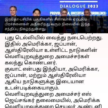
எழுதியவர்
Mar 03, 2023
01:55 pm
Sindhuja SM
செய்தி முன்னோட்டம்
இந்தோ-பசிபிக் பகுதிகளில் சீனாவால் ஏற்படும்
பிரச்சனைகள் அதிகரித்து வரும் நிலையில் இந்த
குவாட் நாடுகளின்
வெளியுறவுத்துறை
சந்திப்பு நிகழ்ந்துள்ளது.
அமைச்சர்கள்
கூட்டம் இன்று(மார் 3)
புது டெல்லியில் வைத்து நடைபெற்றது.
இதில் அமெரிக்கா, ஜப்பான்,
ஆஸ்திரேலியா உள்ளிட்ட நாடுகளின்
வெளியுறவுத்துறை அமைச்சர்கள்
கலந்து கொண்டனர்.
குவாட் என்பது இந்தியா, அமெரிக்கா,
ஜப்பான், மற்றும் ஆஸ்திரேலியா
ஆகிய நாடுகளுக்கு இடையான
உடன்படிக்கையாகும்.
வெளியுறவுத்துறை அமைச்சர் எஸ்
ஜெய்சங்கர் தலைமையில், அமெரிக்க
வெளியுறவுத்துறை செயலர் ஆண்டனி