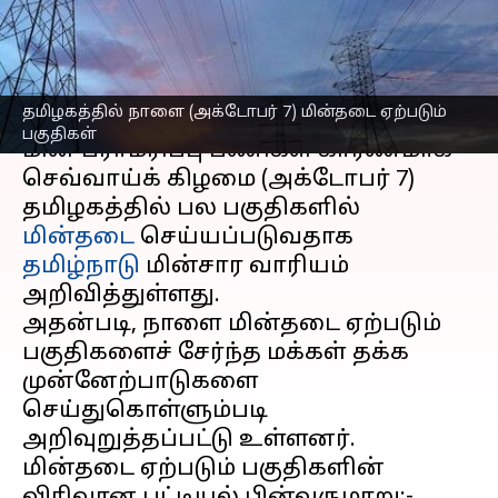
தெரிந்துகொள்ளுங்கள்
எழுதியவர்
Oct 06, 2025
06:18 pm
Sekar Chinnappan
செய்தி முன்னோட்டம்
தமிழகத்தில் நாளை (அக்டோபர் 7) மின்தடை ஏற்படும்
பகுதிகள்
மின் பராமரிப்பு பணிகள் காரணமாக
செவ்வாய்க் கிழமை (அக்டோபர் 7)
தமிழகத்தில் பல பகுதிகளில்
மின்தடை
செய்யப்படுவதாக
தமிழ்நாடு
மின்சார வாரியம்
அறிவித்துள்ளது.
அதன்படி, நாளை மின்தடை ஏற்படும்
பகுதிகளைச் சேர்ந்த மக்கள் தக்க
முன்னேற்பாடுகளை
செய்துகொள்ளும்படி
அறிவுறுத்தப்பட்டு உள்ளனர்.
மின்தடை ஏற்படும் பகுதிகளின்