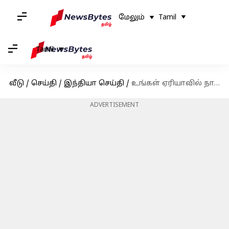
மேலும்
Tamil
Tamil
வீடு
/
செய்தி
/
இந்தியா செய்தி
/
உங்கள் ஏரியாவில் நாளை (அக்டோபர் 7) மின்தடை இருக்கிறதா என தெரிந்துகொள்ளுங்கள்
ADVERTISEMENT