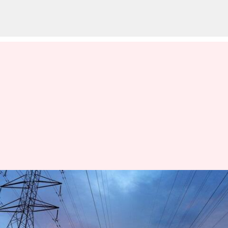
உங்கள் ஏரியாவில் நாளை
(அக்டோபர் 7) மின்தடை
இருக்கிறதா என