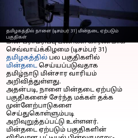
தெரிந்துகொள்ளுங்கள்
எழுதியவர்
Dec 30, 2024
09:32 am
Sekar Chinnappan
செய்தி முன்னோட்டம்
தமிழகத்தில் நாளை (டிசம்பர் 31) மின்தடை ஏற்படும்
பகுதிகள்
மின் பராமரிப்பு பணிகள் காரணமாக
செவ்வாய்க்கிழமை (டிசம்பர் 31)
தமிழகத்தில்
பல பகுதிகளில்
மின்தடை
செய்யப்படுவதாக
தமிழ்நாடு மின்சார வாரியம்
அறிவித்துள்ளது.
அதன்படி, நாளை மின்தடை ஏற்படும்
பகுதிகளைச் சேர்ந்த மக்கள் தக்க
முன்னேற்பாடுகளை
செய்துகொள்ளும்படி
அறிவுறுத்தப்பட்டு உள்ளனர்.
மின்தடை ஏற்படும் பகுதிகளின்