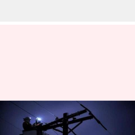
உங்கள் ஏரியாவில் நாளை
(டிசம்பர் 31) மின்தடை
இருக்கிறதா என