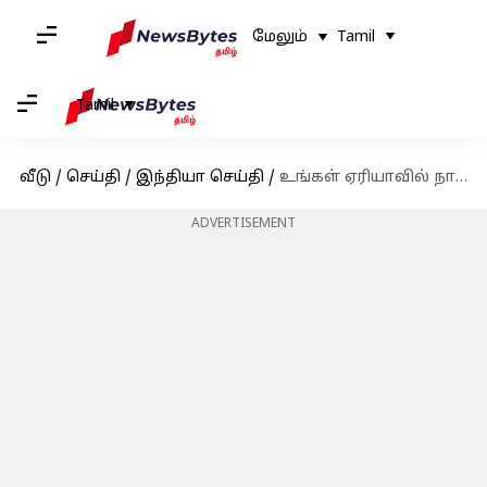
மேலும்
Tamil
Tamil
வீடு
/
செய்தி
/
இந்தியா செய்தி
/
உங்கள் ஏரியாவில் நாளை (டிசம்பர் 31) மின்தடை இருக்கிறதா என தெரிந்துகொள்ளுங்கள்
ADVERTISEMENT