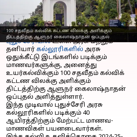
ஒப்புதல்
எழுதியவர்
Sep 30, 2025
11:53 am
Venkatalakshmi V
செய்தி முன்னோட்டம்
100 சதவீதம் கல்விக் கட்டண விலக்கு அளிக்கும்
திட்டத்திற்கு ஆளுநர் கைலாஷ்நாதன் ஒப்புதல்
புதுச்சேரியில்
உள்ள அரசு மற்றும்
தனியார்
கல்லூரிகளில்
அரசு
ஒதுக்கீட்டு இடங்களில் படிக்கும்
மாணவர்களுக்கு, அனைத்து
உயர்கல்விக்கும் 100 சதவீதம் கல்விக்
கட்டண விலக்கு அளிக்கும்
திட்டத்திற்கு ஆளுநர் கைலாஷ்நாதன்
ஒப்புதல் அளித்துள்ளார்.
இந்த முடிவால் புதுச்சேரி அரசு
கல்லூரிகளில் படிக்கும் 40
ஆயிரத்திற்கும் மேற்பட்ட மாணவ-
மாணவிகள் பயனடைவார்கள்.