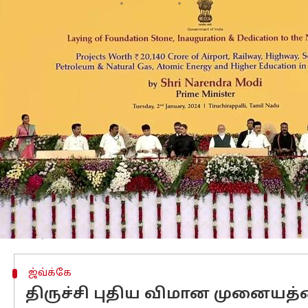
எழுதியவர்
Jan 02, 2024
01:52 pm
Sindhuja SM
செய்தி முன்னோட்டம்
தமிழகம்
, லட்சத்தீவு,
கேரளா
ஆகிய மாநில
பயணத்தைத் தொடங்கினார்.
தென் இந்திய பகுதிகளுக்கு அவர் மேற்கொ
நாட்டுவார் என எதிர்பார்க்கப்படுகிறது.
முதற்கட்டமாக திருச்சியில் இறங்கிய பி
கொண்டார்.
அதிகாரப்பூர்வ அறிக்கையின்படி, தமிழக
பாரதிதாசன் பல்கலைக்கழக பட்டமளிப்பு
செய்வோம்' தமிழ் கவிதையை மேற்கோள
ஜ்வ்க்கே
திருச்சி புதிய விமான முனையத