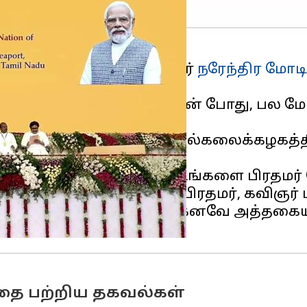
ங்களுக்கு செல்ல பிரதமர்
நரேந்திர மோடி
ள்ளும் இந்த பயணத்தின் போது, ​​பல மேம்ப
ரதமர் மோடி, பாரதிதாசன் பல்கலைக்கழகத்தி
த்தில் பல வளர்ச்சித் திட்டங்களை பிரதமர
 விழாவில் உரையாற்றிய பிரதமர், கவிஞர்
் காட்டி, இளைஞர்கள் ஏற்கனவே அத்தகை
்தை பற்றிய தகவல்கள்