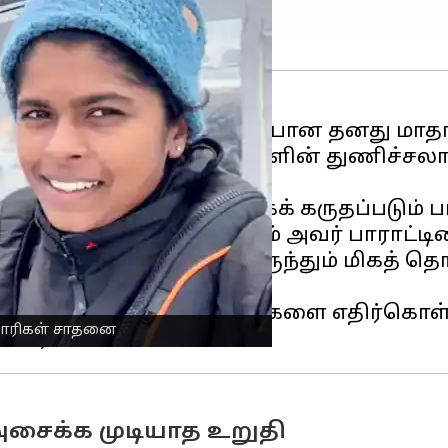
ை (செப்டம்பர் 28) ஒலிபரப்பான தனது மா
ை
யின் இரண்டு அதிகாரிகளின் துணிச்
அணுக முடியாத இடமாகக் கருதப்படும் பா
்த இரண்டு வீரர்களையும் அவர் பாராட்டின
ந்தவொரு நிலப்பரப்பிலிருந்தும் மிகத் த
ள்ளியாகும்.
் கடந்து செல்வது, சவால்களை எதிர்கொள்ள
ிகாரிகள் சாதனை
சைக்க முடியாத உறுதி