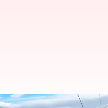
பாயின்ட் நீமோவைக் கடந்
குரலில் பிரதமர் மோடி பாராட