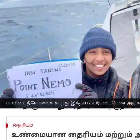
எழுதியவர்
Sep 28, 2025
01:49 pm
Sekar Chinnappan
செய்தி முன்னோட்டம்
பிரதமர்
நரேந்திர மோடி
ஞாயிற்றுக்கிழம
குரலில் (Mann Ki Baat), இந்தியக்
கடற்பட
பாராட்டினார்.
உலகின் மிகவும் தொலைதூரமான மற்றும் 
வெற்றிகரமாகக் கடந்து சென்றதற்காக அந
பாயிண்ட் நீமோ என்பது பூமியில் உள்ள எ
அமைந்துள்ள ஒரு சவாலான புவியியல் பு
இந்தக் கடினமான பகுதியைச் சிறு படகில
பாயின்ட் நீமோவைக் கடந்து இந்திய கடற்படை பெண் அத
தைரியம்
உண்மையான தைரியம் மற்றும் அ