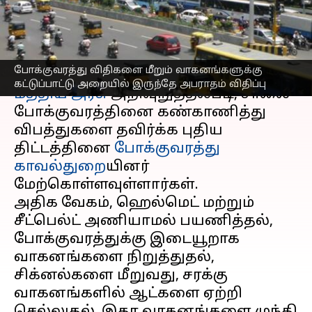
இருந்தப்படியே அபராதம்
எழுதியவர்
May 16, 2023
01:18 pm
Nivetha P
செய்தி முன்னோட்டம்
போக்குவரத்து விதிகளை மீறும் வாகனங்களுக்கு
கட்டுப்பாட்டு அறையில் இருந்தே அபராதம் விதிப்பு
மத்திய அரசு
அறிவுறுத்தல்படி, சாலை
போக்குவரத்தினை கண்காணித்து
விபத்துகளை தவிர்க்க புதிய
திட்டத்தினை
போக்குவரத்து
காவல்துறை
யினர்
மேற்கொள்ளவுள்ளார்கள்.
அதிக வேகம், ஹெல்மெட் மற்றும்
சீட்பெல்ட் அணியாமல் பயணித்தல்,
போக்குவரத்துக்கு இடையூறாக
வாகனங்களை நிறுத்துதல்,
சிக்னல்களை மீறுவது, சரக்கு
வாகனங்களில் ஆட்களை ஏற்றி