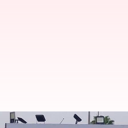
ஒடிசா: டாடா ஸ்டீல் ஆலையி