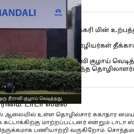
லின் 300 மெகாவாட் நிலக்கரி மின் உற்பத்
ெடித்தது.
யளவில் குறைந்தது 19 ஊழியர்கள் தீக்காய
டுகிறது.
வு ஏற்பட்டதால் ஒரு நீராவி குழாய் வெடித்
 ஆய்வு செய்து கொண்டிருந்த தொழிலாளர்க
ரு நீராவி குழாய் வெடித்தது.
ரிமை: டாடா ஸ்டீல்
 ஆலையில் உள்ள தொழில்சார் சுகாதார மையத்த
 கட்டாக்கிற்கு மாற்றப்பட்டனர் என்றும் டாடா ஸ
நெருக்கமாக பணியாற்றி வருகிறோம். சொந்த