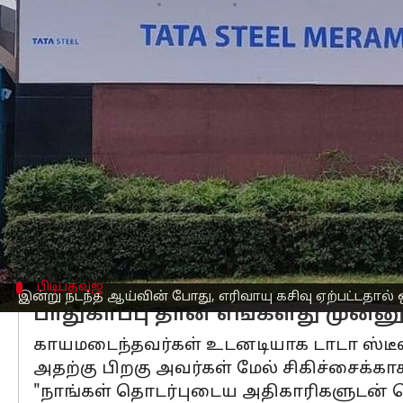
எழுதியவர்
Jun 13, 2023
05:06 pm
Sindhuja SM
செய்தி முன்னோட்டம்
ஒடிசா
வின் தேன்கனலில் உள்ள டாடா ஸ்டீ
காரணமாக நீராவி குழாய்களில் ஒன்று வ
இதனால், இன்று(ஜூன் 13) மதியம் 1 மணி
ஆபத்தான நிலையில் இருப்பதாக கூறப்ப
இன்று நடந்த ஆய்வின் போது, எரிவாயு கசி
அப்போது, வெடி உலையை(blast furnace)
பிடிபத்வஜ
இன்று நடந்த ஆய்வின் போது, எரிவாயு கசிவு ஏற்பட்டதால் ஒ
பாதுகாப்பு தான் எங்களது முன்னு
காயமடைந்தவர்கள் உடனடியாக டாடா ஸ்டீல்
அதற்கு பிறகு அவர்கள் மேல் சிகிச்சைக்காக
"நாங்கள் தொடர்புடைய அதிகாரிகளுடன் 