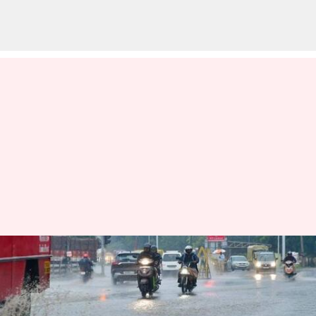
அலெர்ட் ஆகிக்கோங்க
மக்களே; நான்கு
நாட்களுக்கு தமிழகத்தில்