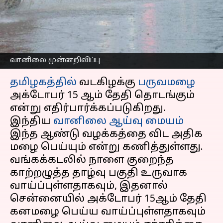
வெளுக்கப்போகுது
கனமழை
எழுதியவர்
Oct 13, 2024
12:05 pm
Sekar Chinnappan
வானிலை முன்னறிவிப்பு
செய்தி முன்னோட்டம்
தமிழகத்தில்
வடகிழக்கு
பருவமழை
அக்டோபர் 15 ஆம் தேதி தொடங்கும்
என்று எதிர்பார்க்கப்படுகிறது.
இந்திய
வானிலை ஆய்வு மையம்
இந்த ஆண்டு வழக்கத்தை விட அதிக
மழை பெய்யும் என்று கணித்துள்ளது.
வங்கக்கடலில் நாளை குறைந்த
காற்றழுத்த தாழ்வு பகுதி உருவாக
வாய்ப்புள்ளதாகவும், இதனால்
சென்னையில் அக்டோபர் 15ஆம் தேதி
கனமழை பெய்ய வாய்ப்புள்ளதாகவும்