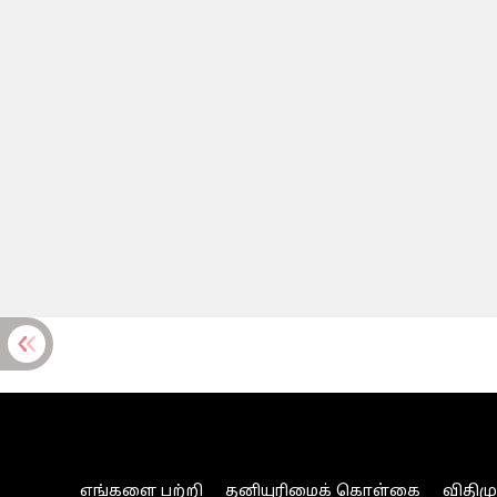
எங்களை பற்றி
தனியுரிமைக் கொள்கை
விதிம