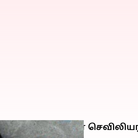
க்கப்பட்ட கேரள செவிலியரி