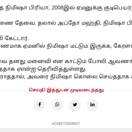
 நிமிஷா பிரியா, 2008இல் ஏமனுக்கு குடிபெயர்
ுணை தேவை. தலால் அப்தோ மஹ்தி, நிமிஷா பிரிய
கேட்டார்.
ரணமாக ஏமனில் நிமிஷா மட்டும் இருக்க, கேர
ாவை தனது மனைவி என காட்டும் போலி ஆவணங்கள
்ததாக
ஏஎன்ஐ
தெரிவித்துள்ளது.
ு தராததால், அவரை நிமிஷா கொலை செய்ததாக க
செய்தி இத்துடன் முடிவடைந்தது
ADVERTISEMENT