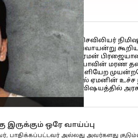
ுள்ள
கேரளாவைச்
சேர்ந்த செவிலியர் நிமி
 அமைச்சகம் (MEA) செவ்வாயன்று கூறிய
ல்-அலிமி, கடந்த 2017இல் ஏமன் பிரஜை
ம் சாட்டப்பட்ட நிமிஷா ப்ரியாவின் மரண
யா ஏமன் நாட்டை விட்டு வெளியேற முயன்ற
ுறையீடு நவம்பர் 2023 இல் ஏமனின் உச்ச நீ
்ஸ்வால் கூறுகையில், இந்த விஷயத்தில் அ
 இருக்கும் ஒரே வாய்ப்பு
்டவர், பாதிக்கப்பட்டவர் அல்லது அவர்களது குட