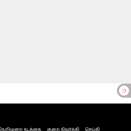
நெறிமுறை நடத்தை
குறை நிவர்த்தி
செய்தி