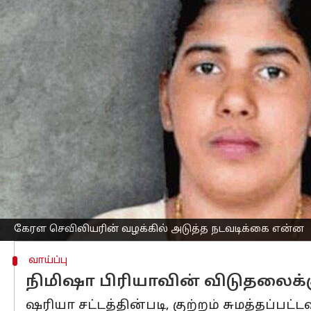
எழுதியவர்
Jan 01, 2025
11:44 am
Venkatalakshmi V
செய்தி முன்னோட்டம்
ஏமனில்
மரண தண்டனை
விதிக்கப்பட்ட
உதவிகளையும்" வழங்குவதாக வெளியுறவு
திங்களன்று, ஏமன் ஜனாதிபதி ரஷாத் அ
கொன்றதாகக் கூறப்பட்ட வழக்கில் குற்ற
இந்த கொலைக்கு பின்னர் நிமிஷா பிரி
தண்டனை விதிக்கப்பட்டார். அவரது மேல்ம
MEA செய்தித்தொடர்பாளர் ரந்தீர் ஜெய
கேரள செவிலியரின் வழக்கில் அடுத்த நடவடிக்கை என்ன
வாய்ப்பு
நிமிஷா பிரியாவின் விடுதலைக்கு
ஷரியா சட்டத்தின்படி, குற்றம் சுமத்தப்பட