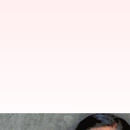
ஏமனில் மரண தண்டனை விதி
நடவடிக்கை என்ன?