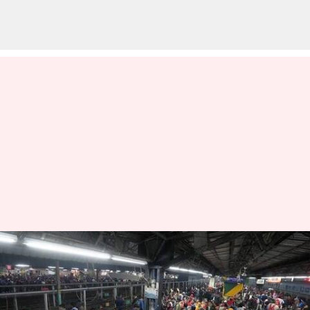
புதுடெல்லியில் ரயில்
நிலைய கூட்ட நெரிசலில்
சிக்கி 18 பேர் பலி;