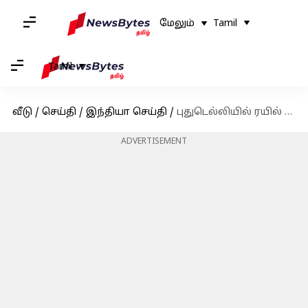
மேலும்
Tamil
Tamil
வீடு
/
செய்தி
/
இந்தியா செய்தி
/
புதுடெல்லியில் ரயில் நிலைய கூட்ட நெரிசலில் சிக்கி 18 பேர் பலி; காரணம் என்ன?
ADVERTISEMENT