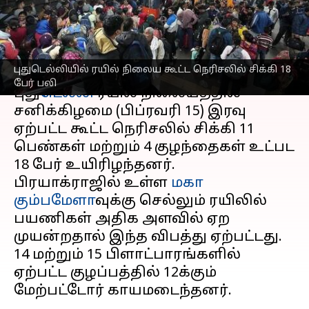
காரணம் என்ன?
எழுதியவர்
Feb 16, 2025
08:52 am
Sekar Chinnappan
செய்தி முன்னோட்டம்
புதுடெல்லியில் ரயில் நிலைய கூட்ட நெரிசலில் சிக்கி 18
பேர் பலி
புது
டெல்லி
ரயில் நிலையத்தில்
சனிக்கிழமை (பிப்ரவரி 15) இரவு
ஏற்பட்ட கூட்ட நெரிசலில் சிக்கி 11
பெண்கள் மற்றும் 4 குழந்தைகள் உட்பட
18 பேர் உயிரிழந்தனர்.
பிரயாக்ராஜில் உள்ள
மகா
கும்பமேளா
வுக்கு செல்லும் ரயிலில்
பயணிகள் அதிக அளவில் ஏற
முயன்றதால் இந்த விபத்து ஏற்பட்டது.
14 மற்றும் 15 பிளாட்பாரங்களில்
ஏற்பட்ட குழப்பத்தில் 12க்கும்