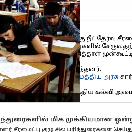
ம் என மத்திய அரசுக்கு நீட் தேர்வு சீரமை
ளநிலை மருத்துவப்படிப்புகளில் சேருவதற
 பயிற்சி மையங்களில் கேள்வித்தாள் முன்க
ள் பெரும் அதிர்ச்சியடைந்தனர்.
களை தடுக்கும் வகையில்,
மத்திய அரசு
சார
மைக்கப்பட்டது.
ந்துரைகளில் மிக முக்கியமான ஒன்
ின்னர் சீரமைப்பு குழு சில பரிந்துரைகளை செய