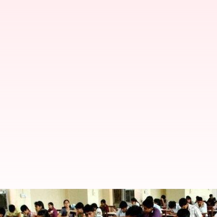
NEET தேர்வை ஆன்லைனில் நட
என்ன பரிந்துரைகள்?