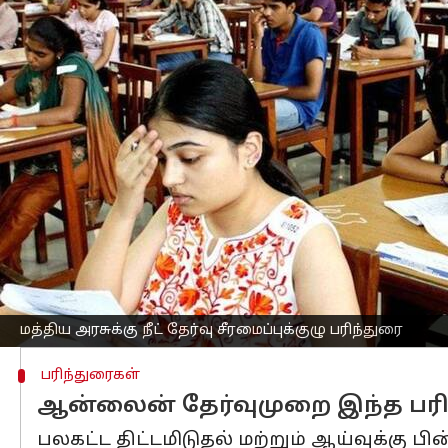
எழுதியவர்
Oct 30, 2024
03:47 pm
Venkatalakshmi V
செய்தி முன்னோட்டம்
நீட் நுழைவுத் தேர்வை
ஆன்லைனில் நடத்தலா
முன்னதாக சில மாதங்களுக்கு முன்னர் இ
மாறாட்டம், வினாத்தாள் கசிவு மற்றும்
எழுந்தன.
இதனால் மாணவர்கள் மற்றும் பெற்றோர்க
இந்த நிலையில், தேர்வில் நடந்த மோசடி
ராதாகிருஷ்ணன் தலைமையிலான குழு அ
மத்திய அரசுக்கு நீட் தேர்வு சீரமைப்புக்குழு பரிந்துரை
பரிந்துரைகள்
ஆன்லைன் தேர்வுமுறை இந்த பரி
பலகட்ட திட்டமிடுதல் மற்றும் ஆய்வுக்கு ப