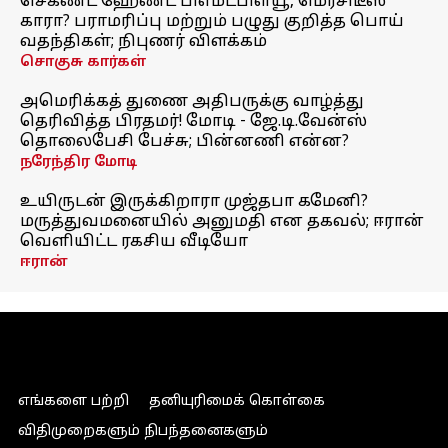
செகண்ட் ஹேண்ட் பிஎம்டபிள்யூ, மெர்சிடீஸ்
காரா? பராமரிப்பு மற்றும் பழுது குறித்த பொய்
வதந்திகள்; நிபுணர் விளக்கம்
சொகுசு கார்கள்
அமெரிக்கத் துணை அதிபருக்கு வாழ்த்து
தெரிவித்த பிரதமர்! மோடி - ஜே.டி.வேன்ஸ்
தொலைபேசி பேச்சு; பின்னணி என்ன?
நரேந்திர மோடி
உயிருடன் இருக்கிறாரா முஜ்தபா கமேனி?
மருத்துவமனையில் அனுமதி என தகவல்; ஈரான்
வெளியிட்ட ரகசிய வீடியோ
ஈரான்
எங்களை பற்றி
தனியுரிமைக் கொள்கை
விதிமுறைகளும் நிபந்தனைகளும்