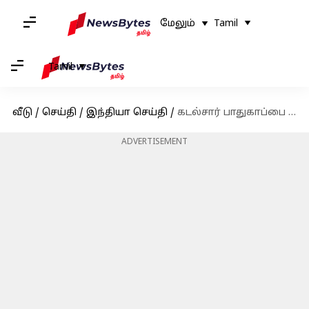
மேலும்
Tamil
Tamil
வீடு
/
செய்தி
/
இந்தியா செய்தி
/
கடல்சார் பாதுகாப்பை வலுப்படுத்த, உள்நாட்டிலேயே தயாரிக்கப்பட்ட 2 போர்க்கப்பல்களை இறக்கும் இந்திய கடற்படை
ADVERTISEMENT