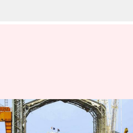
கடல்சார் பாதுகாப்பை
வலுப்படுத்த,
உள்நாட்டிலேயே