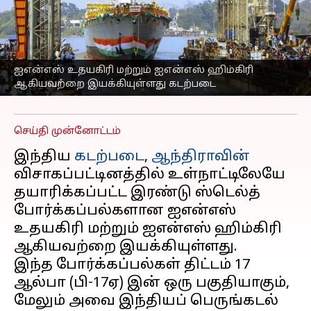
தயாரிக்கப்பட்ட 2
போர்க்கப்பல்களை
இறக்கும் இந்திய
கடற்படை
ஐஎன்எஸ் உதயகிரி மற்றும் ஐஎன்எஸ் ஹிம்கிரி
ஆகியவற்றை இயக்கியுள்ளது கடற்படை
எழுதியவர்
Aug 26, 2025
05:33 pm
Venkatalakshmi V
செய்தி முன்னோட்டம்
இந்திய
கடற்படை
,
ஆந்திராவின்
விசாகப்பட்டினத்தில் உள்நாட்டிலேயே
தயாரிக்கப்பட்ட இரண்டு ஸ்டெல்த்
போர்க்கப்பல்களான ஐஎன்எஸ்
உதயகிரி மற்றும் ஐஎன்எஸ் ஹிம்கிரி
ஆகியவற்றை இயக்கியுள்ளது.
இந்த போர்க்கப்பல்கள் திட்டம் 17
ஆல்பா (பி-17ஏ) இன் ஒரு பகுதியாகும்,
மேலும் அவை இந்தியப் பெருங்கடல்