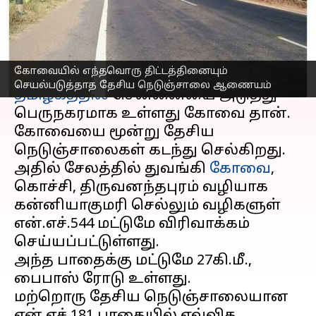
நெடுஞ்சாலை ஆணையம்
எழுதியவர்
Apr 07, 2023
06:47 pm
Nivetha P
செய்தி முன்னோட்டம்
கோவையில் எந்தவொரு திட்டத்தினையும்
செயல்படுத்தாத தேசிய நெடுஞ்சாலை ஆணையம்
தமிழகத்தில்
சென்னையை அடுத்து
பெருநகரமாக உள்ளது கோவை தான்.
கோவையை மூன்று தேசிய
நெடுஞ்சாலைகள் கடந்து செல்கிறது.
அதில் சேலத்தில் துவங்கி
கோவை
,
கொச்சி, திருவனந்தபுரம் வழியாக
கன்னியாகுமரி செல்லும் வழிகளுள்
என்.எச்.544 மட்டுமே விரிவாக்கம்
செய்யப்பட்டுள்ளது.
அந்த பாதைக்கு மட்டுமே 27கி.மீ.,
பைபாஸ் ரோடு உள்ளது.
மற்றொரு தேசிய நெடுஞ்சாலையான