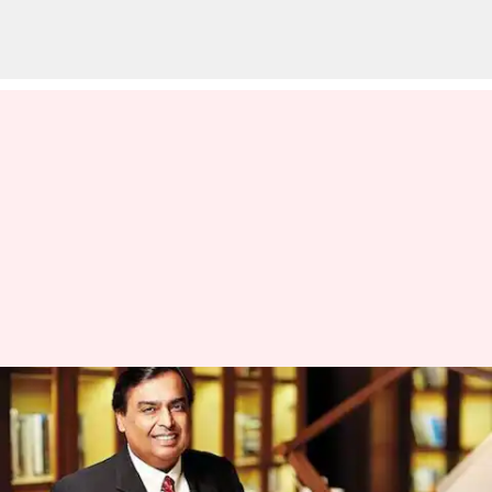
இந்தியாவின்
பணக்காரர்களில் முகேஷ்
அம்பானி தொடர்ந்து