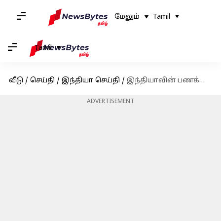
மேலும்
Tamil
Tamil
வீடு
/
செய்தி
/
இந்தியா செய்தி
/
இந்தியாவின் பணக்காரர்களில் முகேஷ் அம்பானி தொடர்ந்து முதலிடத்தில் உள்ளார், இரண்டாமிடத்தில் அதானி
ADVERTISEMENT