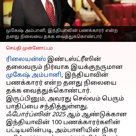
முதலிடத்தில் உள்ளார்,
இரண்டாமிடத்தில்
அதானி
எழுதியவர்
Oct 09, 2025
06:21 pm
முகேஷ் அம்பானி, இந்தியாவின் பணக்காரர் என்ற
Venkatalakshmi V
தனது நிலையை தக்க வைத்துக்கொண்டார்
செய்தி முன்னோட்டம்
ரிலையன்ஸ்
இண்டஸ்ட்ரீஸின்
தலைவரும் நிர்வாக இயக்குநருமான
முகேஷ் அம்பானி
, இந்தியாவின்
பணக்காரர் என்ற தனது நிலையை
தக்க வைத்துக்கொண்டார்.
இருப்பினும், அவரது செல்வம் பெரும்
ஃபோர்ப்ஸின் 2025
ஆம் ஆண்டுக்கான
இந்தியாவின் 100 பணக்காரர்களின்
பட்டியலின்படி, அம்பானியின் நிகர