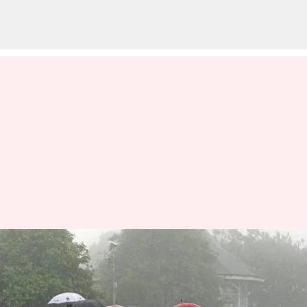
தமிழகத்தில் அக்டோபர் 11
வரை மழை பெய்யும்
வாய்ப்பு: வானிலை ஆய்வு