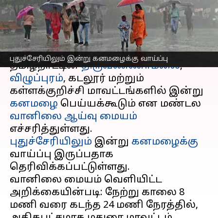
மையம் எச்சரிக்கை
எழுதியவர்
Oct 06, 2025
08:42 am
Venkatalakshmi V
செய்தி முன்னோட்டம்
புதுச்சேரியிலும் இன்று கனமழைக்கு வாய்ப்பு
தமிழ்நாட்டின்
திருவண்ணாமலை
,
விழுப்புரம்
, கடலூர் மற்றும்
கள்ளக்குறிச்சி மாவட்டங்களில் இன்று
கனமழை
பெய்யக்கூடும் என மண்டல
வானிலை ஆய்வு மையம்
புதுச்சேரியிலும்
இன்று
கனமழைக்கு
வாய்ப்பு இருப்பதாக
தெரிவிக்கப்பட்டுள்ளது.
வானிலை மையம் வெளியிட்ட
அறிக்கையின்படி: நேற்று காலை 8
மணி வரை கடந்த 24 மணி நேரத்தில்,