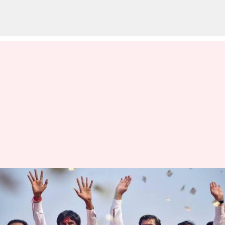
10% இடஒதுக்கீட்டிற்கான
மராத்தா இடஒதுக்கீடு
மசோதாவுக்கு