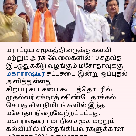
மகாராஷ்டிரா சட்டசபை
ஒப்புதல்
எழுதியவர்
Feb 20, 2024
05:10 pm
Sindhuja SM
செய்தி முன்னோட்டம்
மராட்டிய சமூகத்தினருக்கு கல்வி
மற்றும் அரசு வேலைகளில் 10 சதவீத
இடஒதுக்கீடு வழங்கும் மசோதாவுக்கு
மகாராஷ்டிர
சட்டசபை இன்று ஒப்புதல்
அளித்துள்ளது.
சிறப்பு சட்டசபை கூட்டத்தொடரில்
முதல்வர் ஏக்நாத் ஷிண்டே தாக்கல்
செய்த சில நிமிடங்களில் இந்த
மசோதா நிறைவேற்றப்பட்டது.
மகாராஷ்டிரா மாநில சமூக மற்றும்
கல்வியில் பின்தங்கியவர்களுக்கான