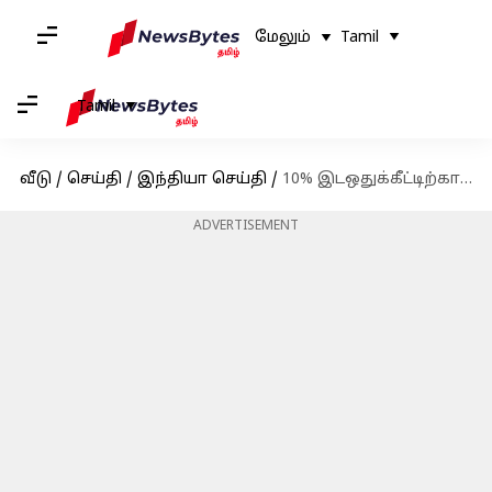
மேலும்
Tamil
Tamil
வீடு
/
செய்தி
/
இந்தியா செய்தி
/
10% இடஒதுக்கீட்டிற்கான மராத்தா இடஒதுக்கீடு மசோதாவுக்கு மகாராஷ்டிரா சட்டசபை ஒப்புதல்
ADVERTISEMENT