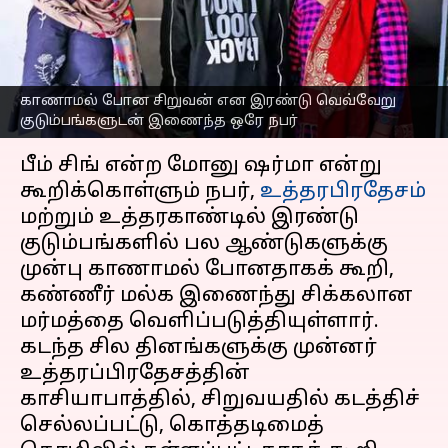
இணைந்த ஒரே நபர்;
குழம்பிய காவல்துறை
எழுதியவர்
Dec 01, 2024
03:02 pm
Sekar Chinnappan
காணாமல் போன சிறுவன் என இரண்டு வெவ்வேறு
குடும்பங்களுடன் இணைந்த ஒரே நபர்
செய்தி முன்னோட்டம்
பீம் சிங் என்ற மோனு ஷர்மா என்று
கூறிக்கொள்ளும் நபர்,
உத்தரபிரதேசம்
மற்றும் உத்தரகாண்டில் இரண்டு
குடும்பங்களில் பல ஆண்டுகளுக்கு
முன்பு காணாமல் போனதாகக் கூறி,
கண்ணீர் மல்க இணைந்து சிக்கலான
மர்மத்தை வெளிப்படுத்தியுள்ளார்.
கடந்த சில தினங்களுக்கு முன்னர்
உத்தரப்பிரதேசத்தின்
காசியாபாத்தில், சிறுவயதில் கடத்திச்
செல்லப்பட்டு, கொத்தடிமைத்