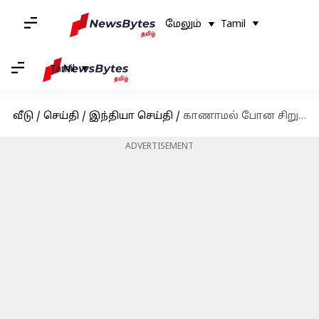
மேலும்
Tamil
Tamil
வீடு
/
செய்தி
/
இந்தியா செய்தி
/
காணாமல் போன சிறுவன் என இரண்டு வெவ்வேறு குடும்பங்களுடன் இணைந்த ஒரே நபர்; குழம்பிய காவல்துறை
ADVERTISEMENT