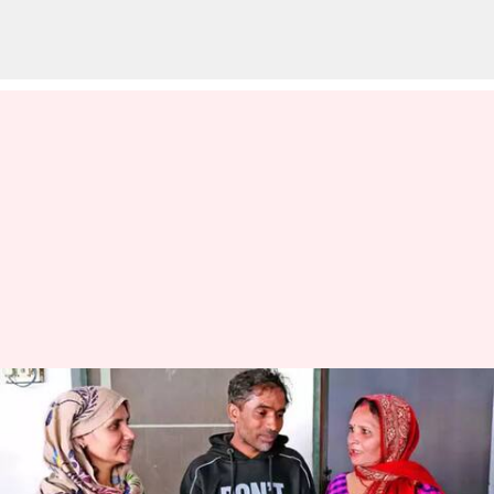
காணாமல் போன சிறுவன்
என இரண்டு வெவ்வேறு
குடும்பங்களுடன்