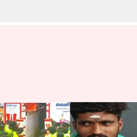
அவனியாபுரம்
ஜல்லிக்கட்டில் மாடுபிடி
வீரர் நவீன்குமார் மாடு