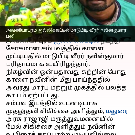
முட்டியதில் பலி
எழுதியவர்
Jan 14, 2025
07:10 pm
Sekar Chinnappan
செய்தி முன்னோட்டம்
அவனியாபுரம் ஜல்லிக்கட்டில் மாடுபிடி வீரர் நவீன்குமார்
பலி
அவனியாபுரம்
ஜல்லிக்கட்டில்
நடந்த
சோகமான சம்பவத்தில் காளை
முட்டியதில் மாடுபிடி வீரர் நவீன்குமார்
பரிதாபமாக உயிரிழந்தார்.
நிகழ்வின் ஒன்பதாவது சுற்றின் போது
காளை நவீனின் மீது பாய்ந்ததில்
அவரது மார்பு மற்றும் முகத்தில் பலத்த
காயம் ஏற்பட்டது.
சம்பவ இடத்தில் உடனடியாக
முதலுதவி சிகிச்சை அளித்தும்,
மதுரை
அரசு ராஜாஜி மருத்துவமனையில்
மேல் சிகிச்சை அளித்தும் நவீனின்