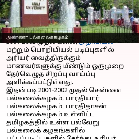
வாய்ப்பு
எழுதியவர்
Aug 24, 2024
06:45 pm
Sekar Chinnappan
செய்தி முன்னோட்டம்
அண்ணா பல்கலைக்கழகம்
2001-2002 முதல் கலை,
அறிவியல்
மற்றும் பொறியியல் படிப்புகளில்
அரியர் வைத்திருக்கும்
மாணவர்களுக்கு மீண்டும் ஒருமுறை
தேர்வெழுத சிறப்பு வாய்ப்பு
அளிக்கப்பட்டுள்ளது.
இதன்படி 2001-2002 முதல் சென்னை
பல்கலைக்கழகம், பாரதியார்
பல்கலைக்கழகம், பாரதிதாசன்
பல்கலைக்கழகம் உள்ளிட்ட
தமிழகத்தில் உள்ள பல்வேறு
பல்கலைக் கழகங்களில்