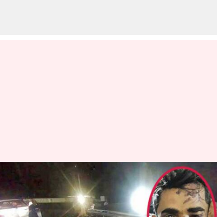
கோழிக்கோடு ரயில்
விபத்து:
குற்றச்சாட்டப்பட்டவர்