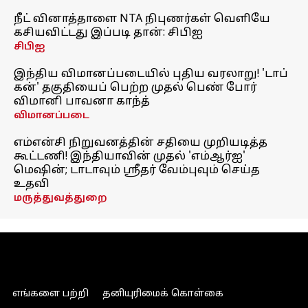
நீட் வினாத்தாளை NTA நிபுணர்கள் வெளியே
கசியவிட்டது இப்படி தான்: சிபிஐ
சிபிஐ
இந்திய விமானப்படையில் புதிய வரலாறு! 'டாப்
கன்' தகுதியைப் பெற்ற முதல் பெண் போர்
விமானி பாவனா காந்த்
விமானப்படை
எம்என்சி நிறுவனத்தின் சதியை முறியடித்த
கூட்டணி! இந்தியாவின் முதல் 'எம்ஆர்ஐ'
மெஷின்; டாடாவும் ஸ்ரீதர் வேம்புவும் செய்த
உதவி
மருத்துவத்துறை
எங்களை பற்றி
தனியுரிமைக் கொள்கை