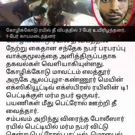
பரபரப்பு வாக்குமூலம்
எழுதியவர்
Apr 06, 2023
01:51 pm
Sindhuja SM
செய்தி முன்னோட்டம்
கோழிக்கோடு ரயில் தீ விபத்தில் 3 பேர் உயிரிழந்தனர்,
9 பேர் காயமடைந்தனர்
கோழிக்கோடு
ரயில் தீ விபத்தில்
நேற்று கைதான சந்தேக நபர் பரபரப்பு
வாக்குமூலத்தை அளித்திருப்பதாக
தகவல்கள் வெளியாகியுள்ளது.
கோழிக்கோடு மாவட்டம் எலத்தூர்
அருகே ஆலப்புழா-கண்ணூர் மெயின்
எக்ஸிகியூட்டிவ் எக்ஸ்பிரஸ் ரயிலின் டி1
பெட்டிக்குள் மர்ம நபர் ஒருவர்,
பயணிகள் மீது பெட்ரோல் ஊற்றி தீ
வைத்தார்.
சம்பவம் அறிந்து விரைந்த போலீஸார்
ரயில் பெட்டியில் மர்ம நபர் விட்டு