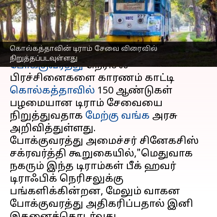
நிறுத்தப்படவுள்ளது
எழுதியவர்
Sep 24, 2024
06:47 pm
Venkatalakshmi V
செய்தி முன்னோட்டம்
கொல்கத்தாவின் டிராம் சேவை விரைவில்
நிறுத்தப்படவுள்ளது
போக்குவரத்து
நெரிசல்
பிரச்சினைகளை காரணம் காட்டி
கொல்கத்தாவில்
150 ஆண்டுகள்
பழமையான டிராம் சேவையை
நிறுத்துவதாக
மேற்கு வங்க
அரசு
அறிவித்துள்ளது.
போக்குவரத்து அமைச்சர் சினேகசிஸ்
சக்ரவர்த்தி கூறுகையில்,"மெதுவாக
நகரும் இந்த டிராம்கள் பீக் ஹவர்
டிராஃபிக் நெரிசலுக்கு
பங்களிக்கின்றன, மேலும் வாகன
போக்குவரத்து அதிகரிப்பதால் இனி