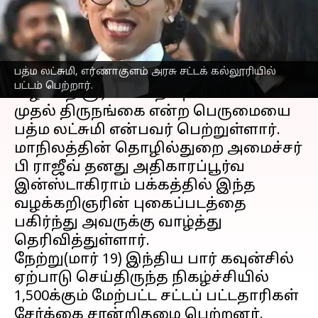
எழுதியவர்
Mar 20, 2023
07:38 pm
Sindhuja SM
செய்தி முன்னோட்டம்
பத்ம லட்சுமி, எர்ணாகுளம் அரசு சட்டக் கல்லூரியில்
கேரள
மாநில பார் கவுன்சிலில்
பட்டம் பெற்றார்.
வழக்கறிஞராகப் பதிவு செய்யப்பட்ட
முதல் திருநங்கை என்ற பெருமையை
பத்ம லட்சுமி என்பவர் பெற்றுள்ளார்.
மாநிலத்தின் தொழில்துறை அமைச்சர்
பி ராஜீவ் தனது அதிகாரப்பூர்வ
இன்ஸ்டாகிராம் பக்கத்தில் இந்த
வழக்கறிஞரின் புகைப்படத்தை
பகிர்ந்து அவருக்கு வாழ்த்து
தெரிவித்துள்ளார்.
நேற்று(மார் 19) இந்திய பார் கவுன்சில்
ஏற்பாடு செய்திருந்த நிகழ்ச்சியில்
1,500க்கும் மேற்பட்ட சட்டப் பட்டதாரிகள்
சேர்க்கை சான்றிதழை பெற்றனர்.