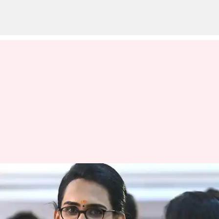
கேரளாவின் முதல்
திருநங்கை வழக்கறிஞர்
பத்ம லட்சுமி