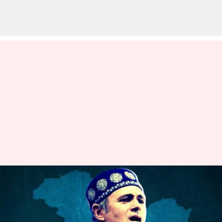
காஷ்மீர் மக்கள் பிச்சை
எடுப்பவர்கள் அல்ல:
தேர்தல் தாமதம் குறித்து