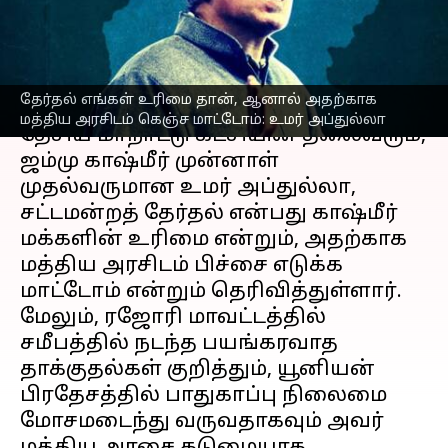
உமர் அப்துல்லா
எழுதியவர்
Jan 11, 2023
11:22 am
Sindhuja SM
செய்தி முன்னோட்டம்
தேர்தல் எங்கள் உரிமை தான், ஆனால் அதற்காக
மத்திய அரசிடம் கெஞ்ச மாட்டோம்: உமர் அப்துல்லா
தேசிய மாநாட்டு கட்சியின் தலைவரும்,
ஜம்மு காஷ்மீர் முன்னாள்
முதல்வருமான உமர் அப்துல்லா,
சட்டமன்றத் தேர்தல் என்பது காஷ்மீர்
மக்களின் உரிமை என்றும், அதற்காக
மத்திய அரசிடம் பிச்சை எடுக்க
மாட்டோம் என்றும் தெரிவித்துள்ளார்.
மேலும், ரஜோரி மாவட்டத்தில்
சமீபத்தில் நடந்த பயங்கரவாத
தாக்குதல்கள் குறித்தும், யூனியன்
பிரதேசத்தில் பாதுகாப்பு நிலைமை
மோசமடைந்து வருவதாகவும் அவர்