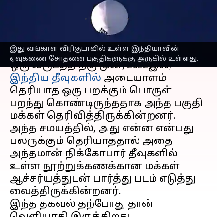
பறக்கும் பொருள்
எழுதியவர்
Feb 25, 2023
12:36 pm
Sindhuja SM
செய்தி முன்னோட்டம்
இது வங்காள விரிகுடாவில் உள்ள இந்தியாவின்
ஏவுகணை சோதனை பகுதிகளுக்கு அருகில் உள்ளது.
ஒரு வருடத்திற்கு முன், 2022இல்,
இந்திய தீவுகளில்
அடையாளம்
தெரியாத ஒரு பறக்கும் பொருள்
பறந்து கொண்டிருந்ததாக அந்த பகுதி
மக்கள் தெரிவித்திருக்கின்றனர்.
அந்த சமயத்தில், அது என்ன என்பது
பலருக்கும் தெரியாததால் அதை
அந்தமான் நிக்கோபார் தீவுகளில்
உள்ள நூற்றுக்கணக்கான மக்கள்
ஆச்சர்யத்துடன் பார்த்து படம் எடுத்து
வைத்திருக்கின்றனர்.
இந்த தகவல் தற்போது தான்