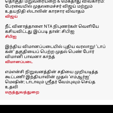
தொகுதி மறுவரையறை & மேகதாது விவகாரம்:
பேரவையில் முதலமைச்சர் விஜய் மற்றும்
உதயநிதி ஸ்டாலின் காரசார விவாதம்
விஜய்
நீட் வினாத்தாளை NTA நிபுணர்கள் வெளியே
கசியவிட்டது இப்படி தான்: சிபிஐ
சிபிஐ
இந்திய விமானப்படையில் புதிய வரலாறு! 'டாப்
கன்' தகுதியைப் பெற்ற முதல் பெண் போர்
விமானி பாவனா காந்த்
விமானப்படை
எம்என்சி நிறுவனத்தின் சதியை முறியடித்த
கூட்டணி! இந்தியாவின் முதல் 'எம்ஆர்ஐ'
மெஷின்; டாடாவும் ஸ்ரீதர் வேம்புவும் செய்த
உதவி
மருத்துவத்துறை