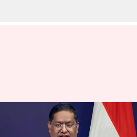
பாகிஸ்தான்-சவுதி
அரேபியா பாதுகாப்பு
ஒப்பந்தத்தை ஆய்வு