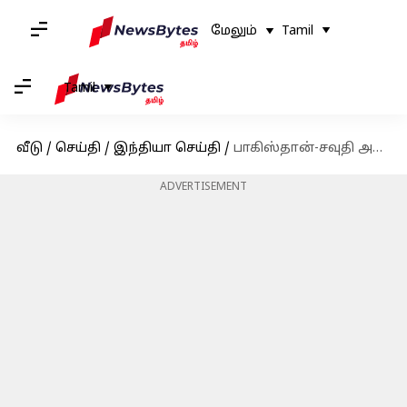
மேலும்
Tamil
Tamil
வீடு
/
செய்தி
/
இந்தியா செய்தி
/
பாகிஸ்தான்-சவுதி அரேபியா பாதுகாப்பு ஒப்பந்தத்தை ஆய்வு செய்வதாக இந்திய வெளியுறவுத்துறை அறிவிப்பு
ADVERTISEMENT