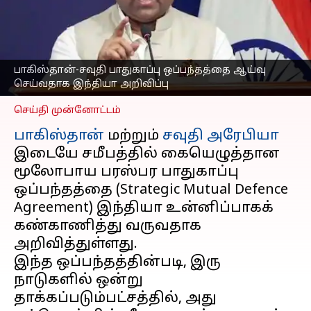
செய்வதாக இந்திய
வெளியுறவுத்துறை
அறிவிப்பு
எழுதியவர்
Sep 18, 2025
12:25 pm
பாகிஸ்தான்-சவுதி பாதுகாப்பு ஒப்பந்தத்தை ஆய்வு
Sekar Chinnappan
செய்வதாக இந்தியா அறிவிப்பு
செய்தி முன்னோட்டம்
பாகிஸ்தான்
மற்றும்
சவுதி அரேபியா
இடையே சமீபத்தில் கையெழுத்தான
மூலோபாய பரஸ்பர பாதுகாப்பு
ஒப்பந்தத்தை (Strategic Mutual Defence
Agreement) இந்தியா உன்னிப்பாகக்
கண்காணித்து வருவதாக
அறிவித்துள்ளது.
இந்த ஒப்பந்தத்தின்படி, இரு
நாடுகளில் ஒன்று
தாக்கப்படும்பட்சத்தில், அது