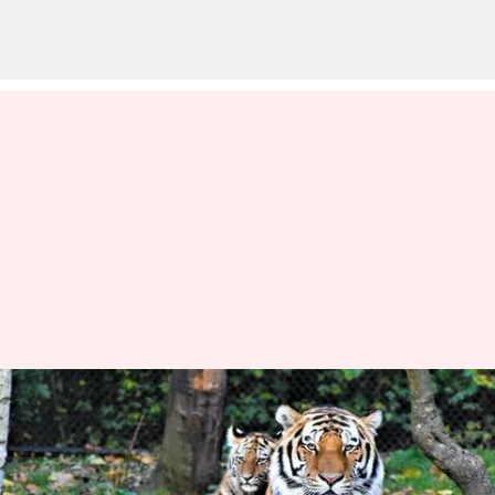
இந்தியாவில் புலிகளின்
எண்ணிக்கை 3,167ஆக
உயர்வு: 2018ஐ விட 200