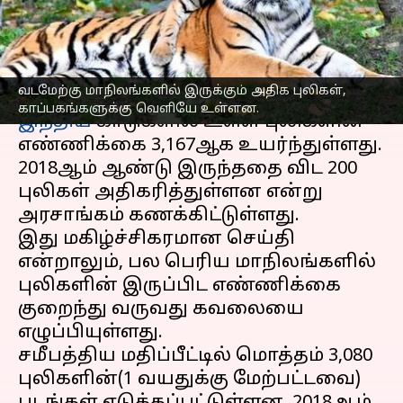
புலிகள் அதிகரிப்பு
எழுதியவர்
Apr 10, 2023
10:57 am
Sindhuja SM
செய்தி முன்னோட்டம்
வடமேற்கு மாநிலங்களில் இருக்கும் அதிக புலிகள்,
காப்பகங்களுக்கு வெளியே உள்ளன.
இந்திய
காடுகளில் உள்ள புலிகளின்
எண்ணிக்கை 3,167ஆக உயர்ந்துள்ளது.
2018ஆம் ஆண்டு இருந்ததை விட 200
புலிகள் அதிகரித்துள்ளன என்று
அரசாங்கம் கணக்கிட்டுள்ளது.
இது மகிழ்ச்சிகரமான செய்தி
என்றாலும், பல பெரிய மாநிலங்களில்
புலிகளின் இருப்பிட எண்ணிக்கை
குறைந்து வருவது கவலையை
எழுப்பியுள்ளது.
சமீபத்திய மதிப்பீட்டில் மொத்தம் 3,080
புலிகளின்(1 வயதுக்கு மேற்பட்டவை)