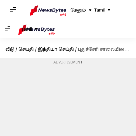
மேலும்
Tamil
Tamil
வீடு
/
செய்தி
/
இந்தியா செய்தி
/
புதுச்சேரி சாலையில் கிடந்த ரூ.49 லட்சம் ரொக்கம் நீதிமன்றத்தில் ஒப்படைப்பு - போலீஸ் விசாரணை
ADVERTISEMENT