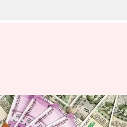
புதுச்சேரி சாலையில்
கிடந்த ரூ.49 லட்சம்
ரொக்கம் நீதிமன்றத்தில்