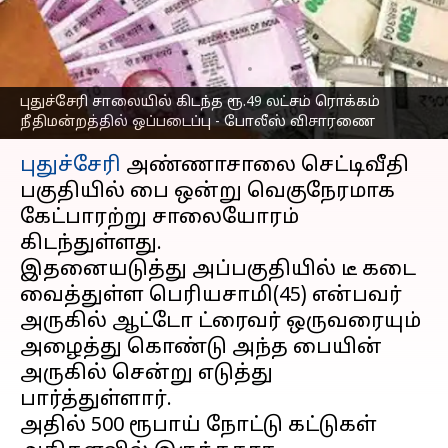
ஒப்படைப்பு - போலீஸ்
விசாரணை
எழுதியவர்
Mar 18, 2023
06:41 pm
Nivetha P
புதுச்சேரி சாலையில் கிடந்த ரூ.49 லட்சம் ரொக்கம்
நீதிமன்றத்தில் ஒப்படைப்பு - போலீஸ் விசாரணை
செய்தி முன்னோட்டம்
புதுச்சேரி
அண்ணாசாலை செட்டிவீதி
பகுதியில் பை ஒன்று வெகுநேரமாக
கேட்பாரற்று சாலையோரம்
கிடந்துள்ளது.
இதனையடுத்து அப்பகுதியில் டீ கடை
வைத்துள்ள பெரியசாமி(45) என்பவர்
அருகில் ஆட்டோ ட்ரைவர் ஒருவரையும்
அழைத்து கொண்டு அந்த பையின்
அருகில் சென்று எடுத்து
பார்த்துள்ளார்.
அதில் 500 ரூபாய் நோட்டு கட்டுகள்