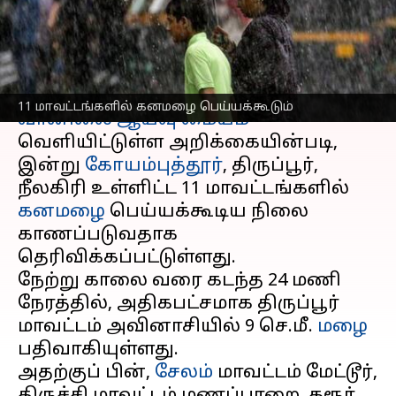
அறிவிப்பு
எழுதியவர்
Oct 13, 2025
08:28 am
Venkatalakshmi V
செய்தி முன்னோட்டம்
11 மாவட்டங்களில் கனமழை பெய்யக்கூடும்
வானிலை ஆய்வு மையம்
வெளியிட்டுள்ள அறிக்கையின்படி,
இன்று
கோயம்புத்தூர்
, திருப்பூர்,
நீலகிரி உள்ளிட்ட 11 மாவட்டங்களில்
கனமழை
பெய்யக்கூடிய நிலை
காணப்படுவதாக
தெரிவிக்கப்பட்டுள்ளது.
நேற்று காலை வரை கடந்த 24 மணி
நேரத்தில், அதிகபட்சமாக திருப்பூர்
மாவட்டம் அவினாசியில் 9 செ.மீ.
மழை
பதிவாகியுள்ளது.
அதற்குப் பின்,
சேலம்
மாவட்டம் மேட்டூர்,