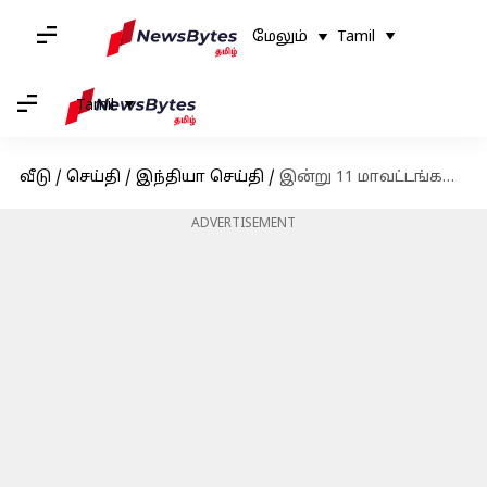
மேலும்
Tamil
Tamil
வீடு
/
செய்தி
/
இந்தியா செய்தி
/
இன்று 11 மாவட்டங்களில் கனமழைக்கு வாய்ப்பு: வானிலை ஆய்வு மையம் அறிவிப்பு
ADVERTISEMENT