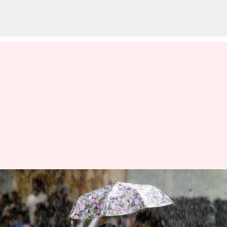
இன்று 11 மாவட்டங்களில்
கனமழைக்கு வாய்ப்பு:
வானிலை ஆய்வு மையம்