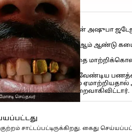
கொடுத்த 38 வயதான பிரவின் அஷுபா ஜடேஜ
ிந்த இவர், கடந்த 2007ஆம் ஆண்டு கடை 
படாமல் இருக்க அடையாளத்தை மாற்றிக்கொண்ட
ை உரிமையாளரிடம் கொடுக்க வேண்டிய ப
் அவரது முதலாளியையும் ஏமாற்றியதால் அவ
 மோசடி செய்தவர்
யப்பட்டது
றம் சாட்டப்பட்டிருக்கிறது. கைது செய்யப்பட்ட