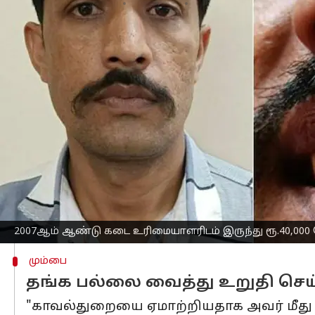
எழுதியவர்
Feb 13, 2023
08:30 am
Sindhuja SM
செய்தி முன்னோட்டம்
15 ஆண்டுகளாக போலீஸுக்கு டிமிக்கி 
செய்தனர்.
துணிக்கடையில் விற்பனையாளராக பணிபுர
மோசடி செய்தார்.
குற்றம் சாட்டப்பட்டவர் போலீஸில் பிடி
இடம் பெயர்ந்திருக்கிறார்.
2007இல், தான் வேலை பார்க்கும் கட
திருடிவிட்டதாக பொய் கூறி போலீஸையும
2007ஆம் ஆண்டு கடை உரிமையாளரிடம் இருந்து ரூ.40,000
மும்பை
தங்க பல்லை வைத்து உறுதி செய்
"காவல்துறையை ஏமாற்றியதாக அவர் மீது குற்