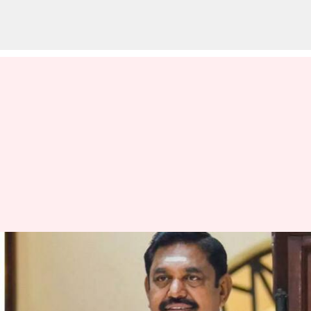
அதிமுக இனி பிரதான
எதிர்க்கட்சியாக
செயல்படும் - எடப்பாடி