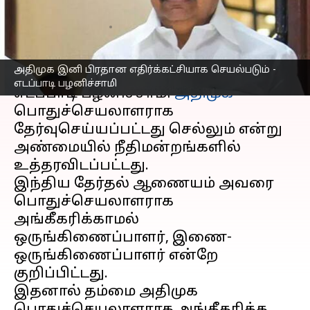
பழனிச்சாமி
எழுதியவர்
Apr 20, 2023
07:45 pm
Nivetha P
செய்தி முன்னோட்டம்
அதிமுக இனி பிரதான எதிர்க்கட்சியாக செயல்படும் -
எடப்பாடி பழனிச்சாமி
எடப்பாடி பழனிச்சாமி
அதிமுக
பொதுச்செயலாளராக
தேர்வுசெய்யப்பட்டது செல்லும் என்று
அண்மையில் நீதிமன்றங்களில்
உத்தரவிடப்பட்டது.
இந்திய தேர்தல் ஆணையம் அவரை
பொதுச்செயலாளராக
அங்கீகரிக்காமல்
ஒருங்கிணைப்பாளர், இணை-
ஒருங்கிணைப்பாளர் என்றே
குறிப்பிட்டது.
இதனால் தம்மை அதிமுக