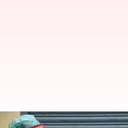
கொரோனா தடுப்பு: மருத்து