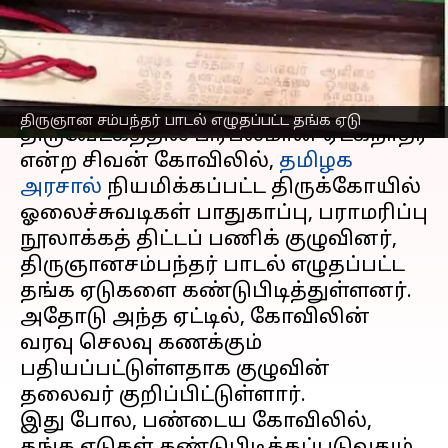
கண்டுபிடிப்பு
எழுதியவர்
Apr 24, 2023
10:14 am
Venkatalakshmi V
செய்தி முன்னோட்டம்
திருஞான சம்பந்தர் பாடல் எழுதப்பட்ட தங்க ஏடு
திருவேடகத்தில் பிரபலமான ஏடகநாதர்
என்ற சிவன் கோவிலில்,
தமிழக
அரசால்
நியமிக்கப்பட்ட திருக்கோயில்
ஓலைச்சுவடிகள் பாதுகாப்பு, பராமரிப்பு
நூலாக்கத் திட்டப் பணிக் குழுவினர்,
திருஞானசம்பந்தர் பாடல் எழுதப்பட்ட
தங்க ஏடுகளை கண்டுபிடித்துள்ளனர்.
அதோடு அந்த ஏட்டில், கோவிலின்
வரவு செலவு கணக்கும்
பதியப்பட்டுள்ளதாக குழுவின்
தலைவர் குறிப்பிட்டுள்ளார்.
இது போல, பண்டைய கோவிலில்,