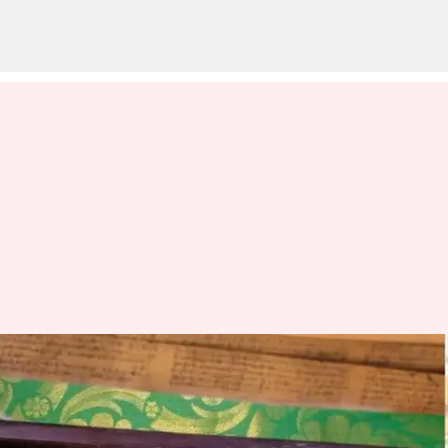
திருவேடகத்தில்,
திருஞானசம்பந்தர் பாடல்
எழுதப்பட்ட தங்க ஏடு