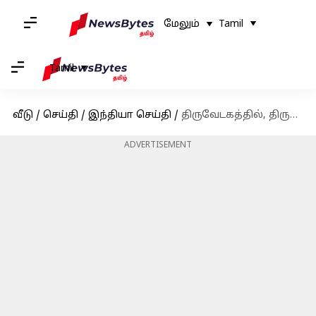
மேலும்
Tamil
Tamil
வீடு
/
செய்தி
/
இந்தியா செய்தி
/
திருவேடகத்தில், திருஞானசம்பந்தர் பாடல் எழுதப்பட்ட தங்க ஏடு கண்டுபிடிப்பு
ADVERTISEMENT