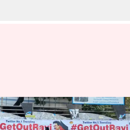
சென்னையில்
ஆளுநருக்கு எதிரான
போஸ்டர்கள்