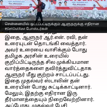
எழுதியவர்
Jan 10, 2023
12:50 pm
Sindhuja SM
செய்தி முன்னோட்டம்
சென்னையில் ஒட்டப்பட்டிருக்கும் ஆளுநருக்கு எதிரான
நேற்று, ஆண்டின் முதல் சட்டமன்ற
#GetOutRavi போஸ்டர்கள்
கூட்டம் நடைபெற்றது.
இதை, ஆளுநர் ஆர்.என். ரவி, தன்
உரையுடன் தொடங்கி வைத்தார்.
அவர் உரையை வாசிக்கும் போது
தமிழக அரசின் உரையில்
குறிப்பிட்டிருந்த சில முக்கியமான
வார்த்தைகளை தவிர்த்துவிட்டதாக
ஆளுநர் மீது குற்றம் சாட்டப்பட்டது.
இதை முதல்வர் ஸ்டாலின் தன்
உரையின் போது சுட்டிக்காட்டினார்.
மேலும், இதற்கு எதிரான இரு
தீர்மானத்தையும் நிறைவேற்றினார்.
அப்போது, முதல்வர் பேசி