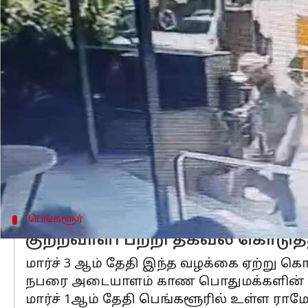
எழுதியவர்
Mar 13, 2024
12:43 pm
Sindhuja SM
செய்தி முன்னோட்டம்
பெங்களூரு
குண்டுவெடிப்பு தொடர்பாக 
செய்தது.
பெங்களூரு குண்டலஹள்ளியில் உள்ள ப
தீவிரம் கொண்ட ஒரு வெடிகுண்டு வெடிக்
இந்நிலையில், இந்த வழக்கு தொடர்பாக ஷ
தற்போது கைது செய்யப்பட்டுள்ள ஷபீர்,
பெங்களூர்
குற்றவாளி பற்றி தகவல் கொடுத்த
மார்ச் 3 ஆம் தேதி இந்த வழக்கை ஏற்று 
நபரை அடையாளம் காண பொதுமக்களின் உ
மார்ச் 1ஆம் தேதி பெங்களூரில் உள்ள ராம