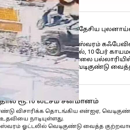
தேடப்பட்டு வந்த ஒருவரை தேசிய புலனாய்
ிரபல உணவகமான ராமேஸ்வரம் கஃபேவில் கட
க வைக்கப்பட்டது. இதனால், 10 பேர் காயம
பீர் என்ற நபர் இன்று காலை பல்லாரியில்
 ராமேஸ்வரம் கஃபேவில் வெடிகுண்டு வைத்
ால் ரூ.10 லட்சம் சன்மானம்
கொண்டு விசாரிக்க தொடங்கிய என்ஐஏ, வெடிகுண்
தவியை நாடியுள்ளது.
ேஸ்வரம் ஓட்டலில் வெடிகுண்டு வைத்த குற்றவா