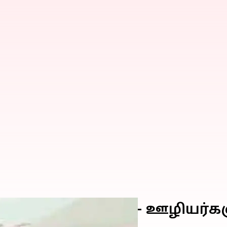
ிடீர் தீ விபத்து - ஊழியர்கள