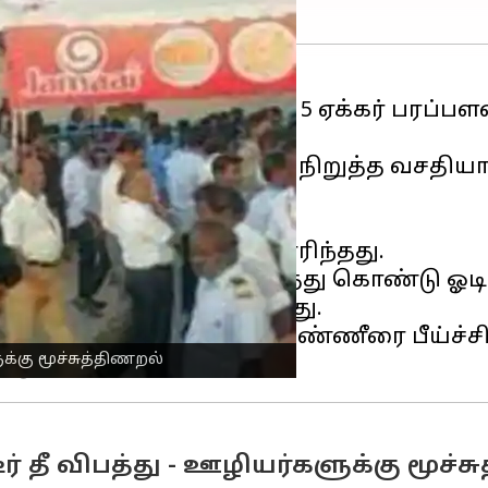
 அருகே லேக் ஏரியாவில் 5 ஏக்கர் பரப்பள
ேதி திறக்கப்பட்டது.
ல் 5 ஆயிரம் வண்டிகள் நிறுத்த வசதியான
தீ விபத்து ஏற்பட்டது.
மளவில் பரவி மளமளவென எரிந்தது.
் ஊழியர்கள் அலறியடித்து கொண்டு ஓடிய
 ஏற்பட்டதாக கூறப்படுகிறது.
ீயணைப்பு துறையினர் தண்ணீரை பீய்ச்சியட
க்கு மூச்சுத்திணறல்
 தீ விபத்து - ஊழியர்களுக்கு மூச்ச