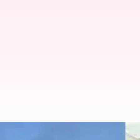
மதுரை சரவணா ஸ்டோர்ஸில் த