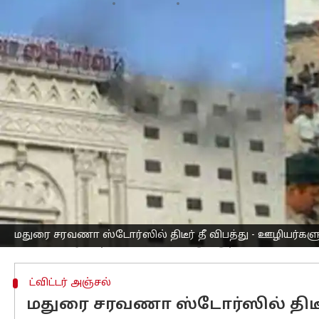
எழுதியவர்
Mar 01, 2023
09:05 pm
Nivetha P
செய்தி முன்னோட்டம்
மதுரை
மாட்டுத்தாவணி பேருந்துநிலையம்
வணிக கட்டிடம் கடந்த டிசம்பர் மாதம் 5ம்த
10மாடிகள் கொண்ட இந்த வணிகவளாகத்தி
உணவகம் என அனைத்தும் உள்ளன.
இந்நிலையில் இதன் 9ம்தளத்தில் திடீரென 
இந்த தீயானது சிறிது நேரத்தில் பெரு
இதனை கண்ட வாடிக்கையாளர்கள் மற்றும
இதில் 3 ஊழியர்களுக்கு மூச்சுத்திணறல்
இந்நிலையில் தகவலறிந்து அங்கு வந்த த
மதுரை சரவணா ஸ்டோர்ஸில் திடீர் தீ விபத்து - ஊழியர்களு
ட்விட்டர் அஞ்சல்
மதுரை சரவணா ஸ்டோர்ஸில் திடீர்