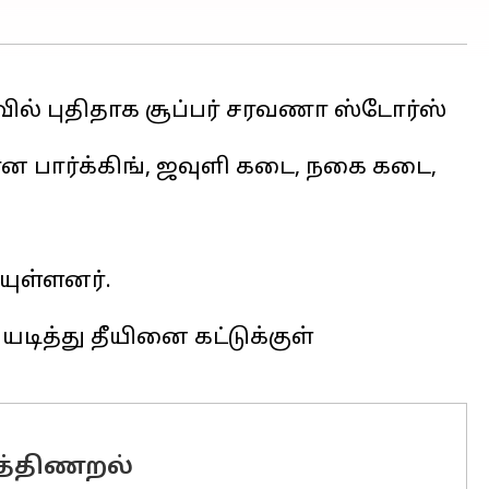
வில் புதிதாக சூப்பர் சரவணா ஸ்டோர்ஸ்
 பார்க்கிங், ஜவுளி கடை, நகை கடை,
ுள்ளனர்.
ித்து தீயினை கட்டுக்குள்
ுத்திணறல்