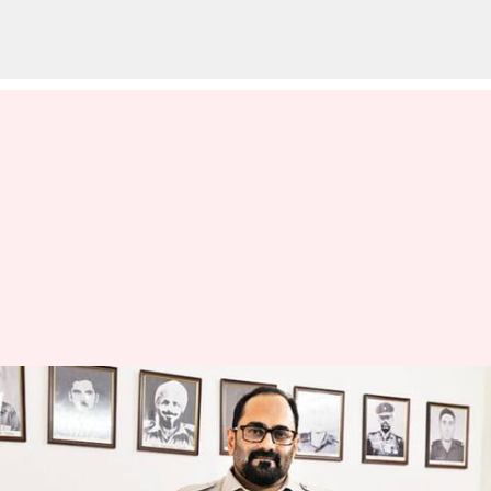
இணையப் பாதுகாப்பில்
இந்தியாவைப் பின்பற்றிய
ஐரோப்பிய ஒன்றியம்..