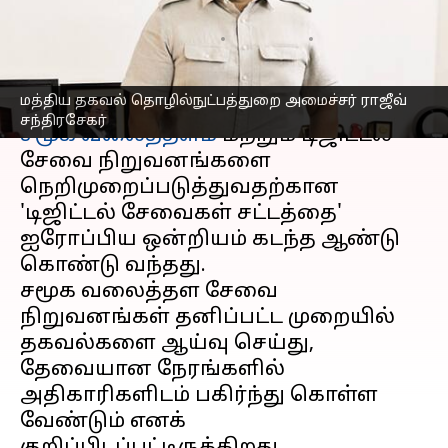
மத்திய அமைச்சர் கருத்து!
எழுதியவர்
Apr 26, 2023
10:13 am
Prasanna Venkatesh
செய்தி முன்னோட்டம்
மத்திய தகவல் தொழில்நுட்பத்துறை அமைச்சர் ராஜீவ்
சந்திரசேகர்
சமூக வலைத்தளம்
மற்றும் டிஜிட்டல்
சேவை நிறுவனங்களை
நெறிமுறைப்படுத்துவதற்கான
'டிஜிட்டல் சேவைகள் சட்டத்தை'
ஐரோப்பிய ஒன்றியம் கடந்த ஆண்டு
கொண்டு வந்தது.
சமூக வலைத்தள சேவை
நிறுவனங்கள் தனிப்பட்ட முறையில்
தகவல்களை ஆய்வு செய்து,
தேவையான நேரங்களில்
அதிகாரிகளிடம் பகிர்ந்து கொள்ள
வேண்டும் எனக்