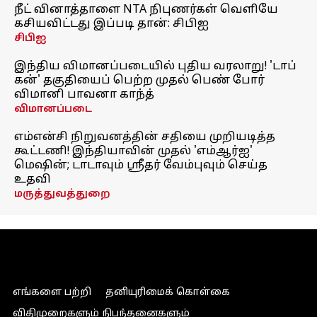
நீட் வினாத்தாளை NTA நிபுணர்கள் வெளியே
கசியவிட்டது இப்படி தான்: சிபிஐ
சிபிஐ
இந்திய விமானப்படையில் புதிய வரலாறு! 'டாப்
கன்' தகுதியைப் பெற்ற முதல் பெண் போர்
விமானி பாவனா காந்த்
விமானப்படை
எம்என்சி நிறுவனத்தின் சதியை முறியடித்த
கூட்டணி! இந்தியாவின் முதல் 'எம்ஆர்ஐ'
மெஷின்; டாடாவும் ஸ்ரீதர் வேம்புவும் செய்த
உதவி
மருத்துவத்துறை
எங்களை பற்றி
தனியுரிமைக் கொள்கை
விதிமுறைகளும் நிபந்தனைகளும்