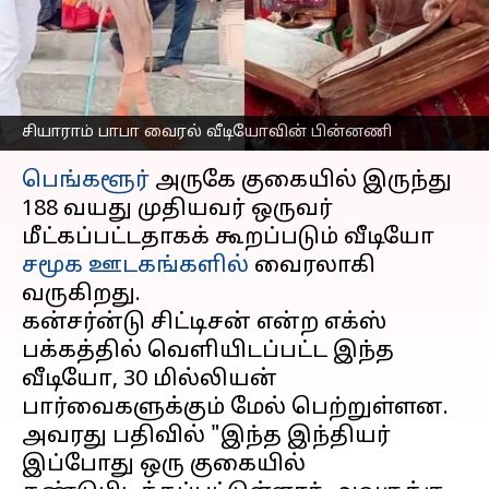
முதியவர்? வைரலாகும்
வீடியோவின் பின்னணி
எழுதியவர்
Oct 04, 2024
06:02 pm
Sekar Chinnappan
சியாராம் பாபா வைரல் வீடியோவின் பின்னணி
செய்தி முன்னோட்டம்
பெங்களூர்
அருகே குகையில் இருந்து
188 வயது முதியவர் ஒருவர்
மீட்கப்பட்டதாகக் கூறப்படும் வீடியோ
சமூக ஊடகங்களில்
வைரலாகி
வருகிறது.
கன்சர்ன்டு சிட்டிசன் என்ற எக்ஸ்
பக்கத்தில் வெளியிடப்பட்ட இந்த
வீடியோ, 30 மில்லியன்
பார்வைகளுக்கும் மேல் பெற்றுள்ளன.
அவரது பதிவில் "இந்த இந்தியர்
இப்போது ஒரு குகையில்