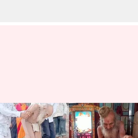
பெங்களூர் அருகே
குகையிலிருந்து
மீட்கப்பட்ட 188 வயது