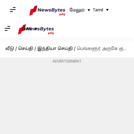
மேலும்
Tamil
Tamil
வீடு
/
செய்தி
/
இந்தியா செய்தி
/
பெங்களூர் அருகே குகையிலிருந்து மீட்கப்பட்ட 188 வயது முதியவர்? வைரலாகும் வீடியோவின் பின்னணி
ADVERTISEMENT